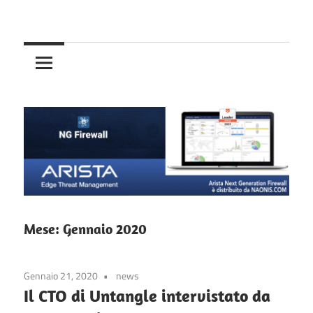
Skip
Your
to
Arista
Network.
content
Your
NG
Rules.
Firewall
–
Untangle
NG
Mese:
Gennaio 2020
Firewall
Gennaio 21, 2020
news
Il CTO di Untangle intervistato da