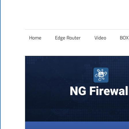
Skip
to
Your
content
Arista
Network.
Your
Home
Edge Router
Video
BOX
NG
Rules.
Firewall
–
Untangle
NG