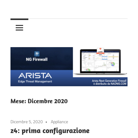
Skip
Your
to
Arista
Network.
content
Your
NG
Rules.
Firewall
–
Untangle
NG
Mese:
Dicembre 2020
Firewall
Dicembre 5, 2020
Appliance
z4: prima configurazione