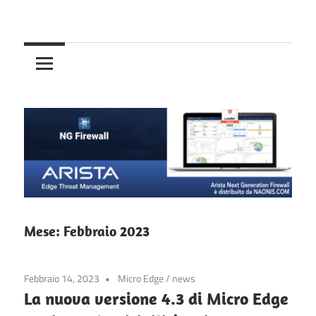
Skip
Your
to
Arista
Network.
content
Your
NG
Rules.
Firewall
–
Untangle
NG
Mese:
Febbraio 2023
Firewall
Febbraio 14, 2023
Micro Edge
/
news
La nuova versione 4.3 di Micro Edge